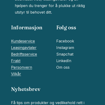
hjelpen du trenger for å plukke ut riktig
Go To Shop
utstyr til behovet ditt.
Informasjon
Følg oss
Kundeservice
Facebook
Leasingavtaler
Instagram
Bedriftsservice
Snapchat
Frakt
LinkedIn
Personvern
Om oss
Vilkår
Nyhetsbrev
Få tips om produkter og vedlikehold rett i
Delsum:
kr
0