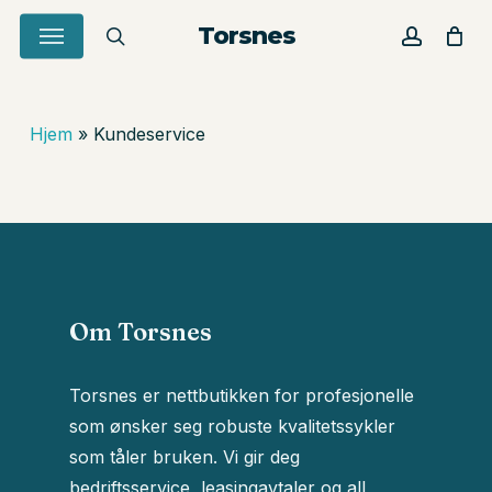
Skip
Menu
Torsnes
to
search
account
Close
Cart
Cart
main
content
Hjem
»
Kundeservice
Om Torsnes
Torsnes er nettbutikken for profesjonelle
som ønsker seg robuste kvalitetssykler
som tåler bruken. Vi gir deg
Du har ingen produkter i
bedriftsservice, leasingavtaler og all
handlekurven.