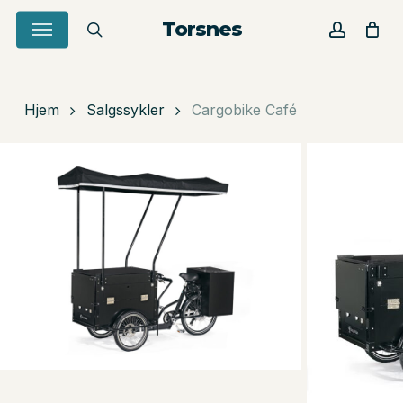
Skip
Menu
Torsnes
to
search
account
Close
Cart
Cart
main
content
Hjem
Salgssykler
Cargobike Café