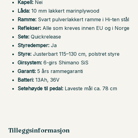
Kapell:
Nei
Låda:
10 mm lakkert marinplywood
Ramme:
Svart pulverlakkert ramme i Hi-ten stål
Reflekser:
Alle som kreves innen EU og i Norge
Sete:
Quickrelease
Styredemper:
Ja
Styre:
Justerbart 115–130 cm, polstret styre
Girsystem:
6-girs Shimano SiS
Garanti:
5 års rammegaranti
Batteri:
13Ah, 36V
Setehøyde til pedal:
Laveste mål ca. 78 cm
Tilleggsinformasjon