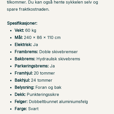
tilkommer. Du kan også hente sykkelen selv og
spare fraktkostnaden.
Spesifikasjoner:
Vekt:
60 kg
Mål:
240 × 86 × 110 cm
Elektrisk:
Ja
Frambrems:
Doble skivebremser
Bakbrems:
Hydraulisk skivebrems
Parkeringsbrems:
Ja
Framhjul:
20 tommer
Bakhjul:
24 tommer
Du har ingen produkter i
Belysning:
Foran og bak
handlekurven.
Dekk:
Punkteringssikre
Felger:
Dobbeltbunnet aluminiumsfelg
Go To Shop
Farge:
Svart