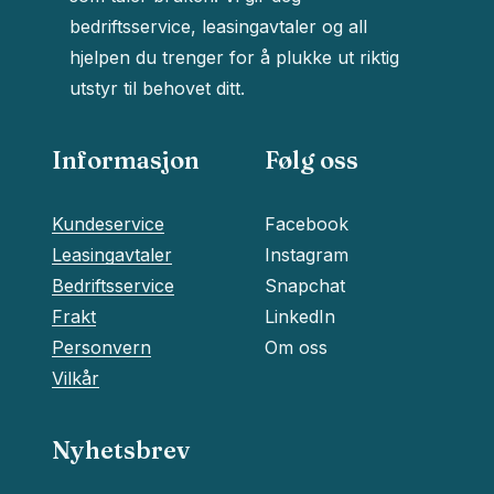
handlekurven.
bedriftsservice, leasingavtaler og all
hjelpen du trenger for å plukke ut riktig
Go To Shop
utstyr til behovet ditt.
Informasjon
Følg oss
Kundeservice
Facebook
Leasingavtaler
Instagram
Bedriftsservice
Snapchat
Frakt
LinkedIn
Personvern
Om oss
Vilkår
Nyhetsbrev