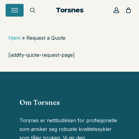
Skip
Menu
Torsnes
to
search
account
Close
Cart
Cart
main
content
Hjem
»
Request a Quote
[addify-quote-request-page]
Om Torsnes
Torsnes er nettbutikken for profesjonelle
som ønsker seg robuste kvalitetssykler
Du har ingen produkter i
som tåler bruken. Vi gir deg