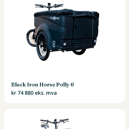
kr 75
500
Black Iron Horse Polly 6
kr
74 880
eks. mva