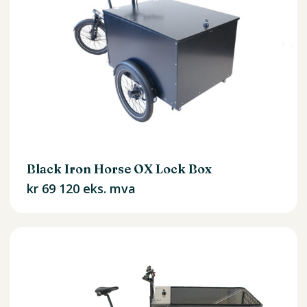
Du har ingen produkter i
handlekurven.
Black Iron Horse OX Lock Box
Go To Shop
kr
69 120
eks. mva