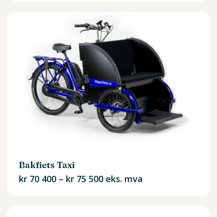
Bakfiets Taxi
Prisområde:
kr
70 400
–
kr
75 500
eks. mva
kr 70
400
til