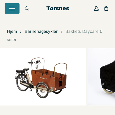
Skip
Menu
Torsnes
to
search
account
Close
Cart
Cart
main
content
Hjem
Barnehagesykler
Bakfiets Daycare 6
seter