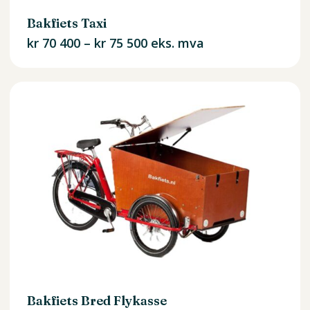
Bakfiets Taxi
Prisområde:
kr
70 400
–
kr
75 500
eks. mva
kr 70
400
til
kr 75
500
Bakfiets Bred Flykasse