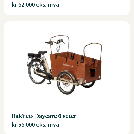
kr
62 000
eks. mva
Du har ingen produkter i
handlekurven.
Go To Shop
Bakfiets Daycare 6 seter
kr
56 000
eks. mva